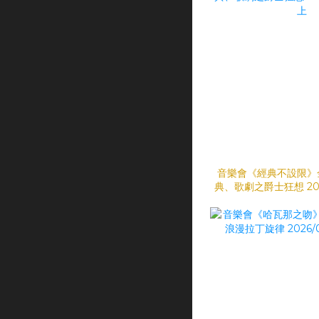
音樂會《經典不設限》
典、歌劇之爵士狂想 2026
上