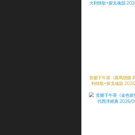
音樂下午茶《羅馬戀曲 
利情歌×探戈魂韻 2026/