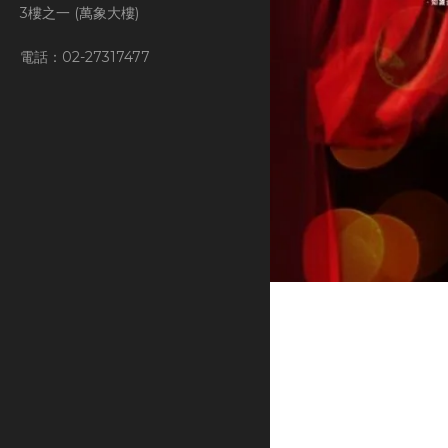
3樓之一 (萬象大樓)
電話：02-27317477