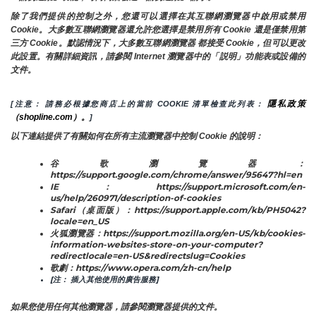
除了我們提供的控制之外，您還可以選擇在其互聯網瀏覽器中啟用或禁用
Cookie。大多數互聯網瀏覽器還允許您選擇是禁用所有 Cookie 還是僅禁用第
三方 Cookie。默認情況下，大多數互聯網瀏覽器 都接受 Cookie，但可以更改
此設置。有關詳細資訊，請參閱 Internet 瀏覽器中的「説明」功能表或設備的
文件。
隱私政策
[注意： 請務必根據您商店上的當前 COOKIE 清單檢查此列表： 
（shopline.com）。
]
以下連結提供了有關如何在所有主流瀏覽器中控制 Cookie 的說明：
谷歌瀏覽器：
https://support.google.com/chrome/answer/95647?hl=en
IE：https://support.microsoft.com/en-
us/help/260971/description-of-cookies
Safari（桌面版）：https://support.apple.com/kb/PH5042?
locale=en_US
火狐瀏覽器：https://support.mozilla.org/en-US/kb/cookies-
information-websites-store-on-your-computer?
redirectlocale=en-US&redirectslug=Cookies
歌劇：https://www.opera.com/zh-cn/help
[注： 插入其他使用的廣告服務]
如果您使用任何其他瀏覽器，請參閱瀏覽器提供的文件。