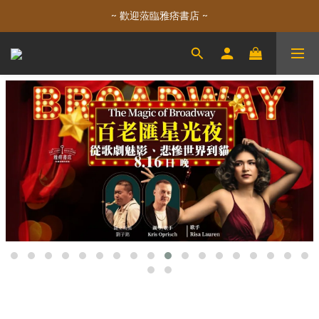
~ 歡迎蒞臨雅痞書店 ~